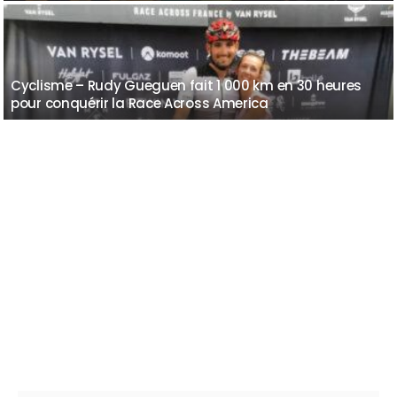
Cyclisme – Rudy Gueguen fait 1 000 km en 30 heures
pour conquérir la Race Across America