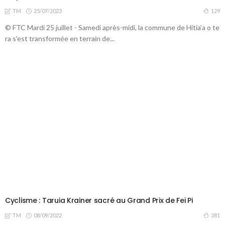
25/07/2023
129
TM
© FTC Mardi 25 juillet - Samedi après-midi, la commune de Hitia’a o te
ra s'est transformée en terrain de...
Cyclisme : Taruia Krainer sacré au Grand Prix de Fei Pi
08/09/2022
381
TM