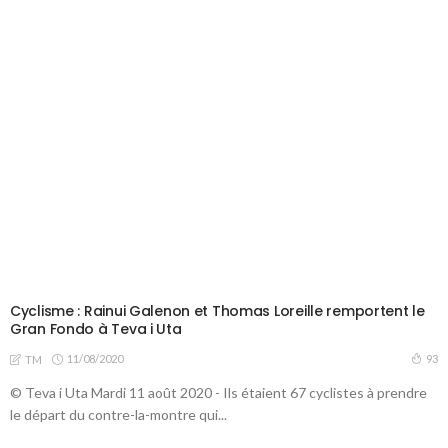
Cyclisme : Rainui Galenon et Thomas Loreille remportent le
Gran Fondo à Teva i Uta
11/08/2020
93
TM
© Teva i Uta Mardi 11 août 2020 - Ils étaient 67 cyclistes à prendre
le départ du contre-la-montre qui...