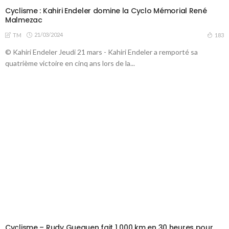
Cyclisme : Kahiri Endeler domine la Cyclo Mémorial René
Malmezac
21/03/2024
183
TM
© Kahiri Endeler Jeudi 21 mars - Kahiri Endeler a remporté sa
quatrième victoire en cinq ans lors de la...
Cyclisme – Rudy Gueguen fait 1 000 km en 30 heures pour