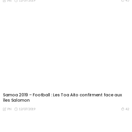
12/07/2019
45
PN
Samoa 2019 – Football : Les Toa Aito confirment face aux
îles Salomon
12/07/2019
42
PN