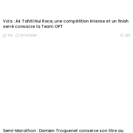
Va’a : Air Tahiti Nui Race, une compétition intense et un finish
serré consacre la Team OPT
07/10/2024
180
TM
Semi-Marathon : Damien Troquenet conserve son titre au