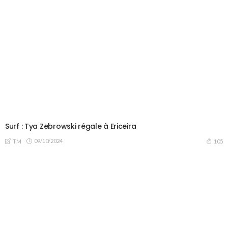
Surf : Tya Zebrowski régale à Ericeira
09/10/2024
105
TM