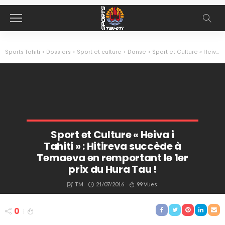
Sports Tahiti
>
Dossiers
>
Sport et culture
>
Danse
>
Sport et Culture « Heiva i Tahiti » : Hitireva succède à Temaeva en remportant le 1er prix du Hura Tau !
Sport et Culture « Heiva i
Tahiti » : Hitireva succède à
Temaeva en remportant le 1er
prix du Hura Tau !
21/07/2016
99 Vues
TM
0