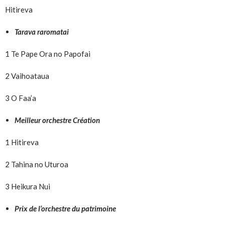
Hitireva
Tarava raromatai
1 Te Pape Ora no Papofai
2 Vaihoataua
3 O Faa’a
Meilleur orchestre Création
1 Hitireva
2 Tahina no Uturoa
3 Heikura Nui
Prix de l’orchestre du patrimoine