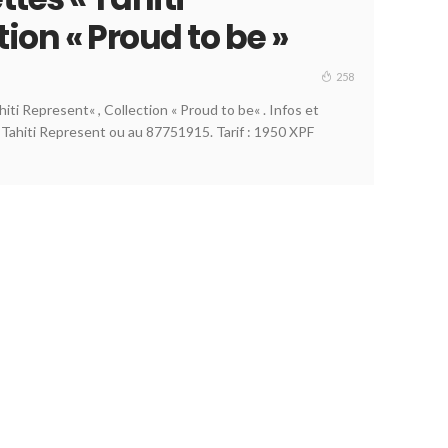
tion « Proud to be »
258
iti Represent« , Collection « Proud to be« . Infos et
 Tahiti Represent ou au 87751915. Tarif : 1950 XPF