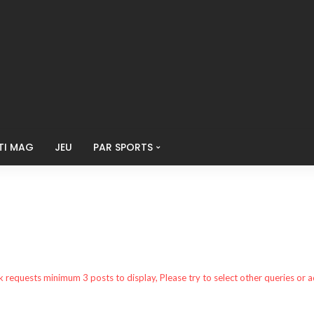
TI MAG
JEU
PAR SPORTS
k requests minimum 3 posts to display, Please try to select other queries or 