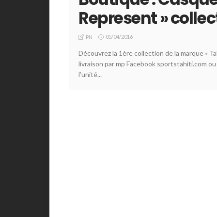
Represent » collec
05/04/2016
PN
Découvrez la 1ère collection de la marque « Tah
livraison par mp Facebook sportstahiti.com ou
l’unité...