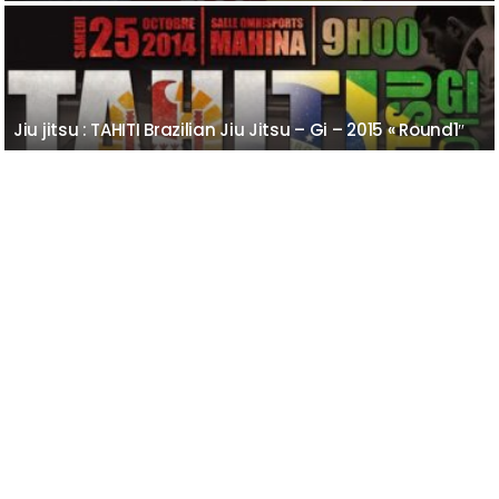
Jiu jitsu : TAHITI Brazilian Jiu Jitsu – Gi – 2015 « Round1″