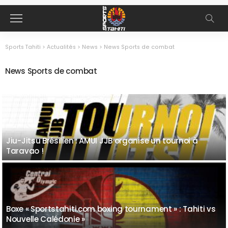
Sports Tahiti
>
Actualités
>
News
>
News Sports de combat
News Sports de combat
Jiu-Jitsu Brésilien : AMUI JJB organise un tournoi à
Taravao !
Boxe « Sportstahiti.com boxing tournament » : Tahiti vs
Nouvelle Calédonie »